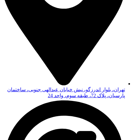
تهران، بلوار اندرزگو، نبش خیابان عبدالهی جنوبی، ساختمان
پارسیان، پلاک 72، طبقه سوم، واحد 24