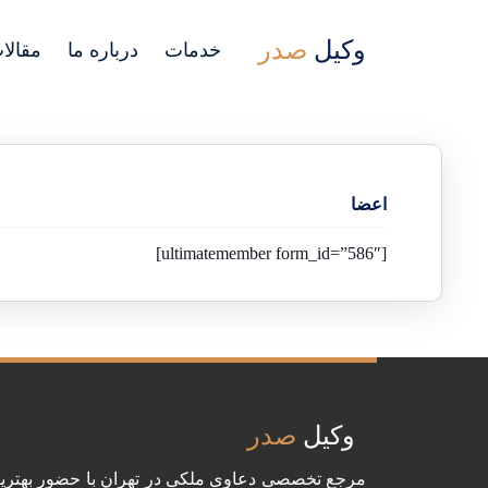
وکیل
صدر
خدمات
درباره ما
مقالا
اعضا
[ultimatemember form_id=”586″]
وکیل
صدر
مرجع تخصصی دعاوی ملکی در تهران با حضور بهتری